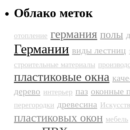
Облако меток
германия
полы
отопление
Германии
виды лестниц
строительные материалы
производ
пластиковые окна
каче
дерево
паз
оконные 
интерьер
древесина
перегородки
Искусст
пластиковых окон
мебель