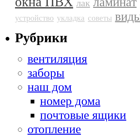
окна ПВХ
ламинат
лак
виды
устройство
укладка
советы
Рубрики
вентиляция
заборы
наш дом
номер дома
почтовые ящики
отопление