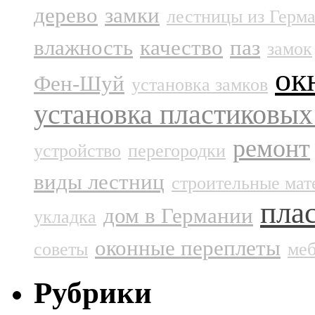
дерево
замки
лестницы из Герм
влажность
качество
паз
замок
ок
Фен-Шуй
установка замков
установка пластиковых
ремонт
устройство
перегородки
виды лестниц
строительные мат
пла
дом в Германии
укладка
оконные переплеты
советы
меб
Рубрики