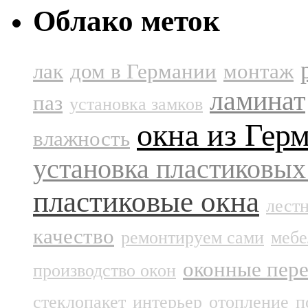
Облако меток
лак
дом в Германии
монтаж
ламинат
паз
установка замков
окна из Гер
влажность
установка пластиковых
пластиковые окна
лест
качество
ремонтируем сами
мебе
оконные пер
производство окон
стеклопакет
интерьер
отопление
п