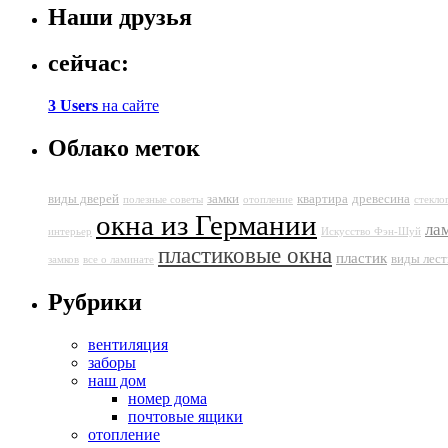
Наши друзья
сейчас:
3 Users
на сайте
Облако меток
виды дверей
замки
квартира
древесина
полезные советы
отопление
стекло
окна из Германии
ла
интерьер
Искусство Фэн-Шуй
пластиковые окна
пластик
виды лес
замков
все о ламинате
Рубрики
вентиляция
заборы
наш дом
номер дома
почтовые ящики
отопление