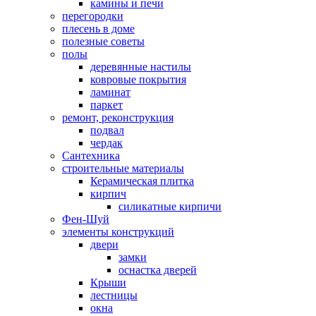
камины и печи
перегородки
плесень в доме
полезные советы
полы
деревянные настилы
ковровые покрытия
ламинат
паркет
ремонт, реконструкция
подвал
чердак
Сантехника
строительные материалы
Керамическая плитка
кирпич
силикатные кирпичи
Фен-Шуй
элементы конструкций
двери
замки
оснастка дверей
Крыши
лестницы
окна