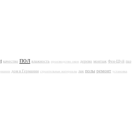
пол
и
качество
влажность
дерево
монтаж
Фен-Шуй
паз
производство окон
полы
ремонт
дом в Германии
лак
ермании
строительные материалы
установка