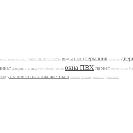
германия
двер
виды окон
оконные переплеты
пакет
перегородки
укладка
окна ПВХ
минат
паркет
дверные замки
устройство
замок
лестницы из Г
установка пластиковых окон
тниц
мебель
советы
ремонтируем сами