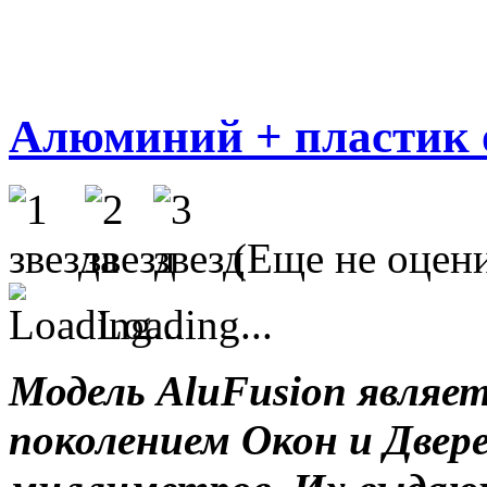
Алюминий + пласти
(Еще не оцен
Loading...
Модель AluFusion являе
поколением Окон и Двер