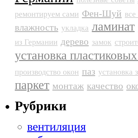
Фен-Шуй
ремонтируем сами
все
ламинат
влажность
укладка
дерево
из Германии
замок
строи
установка пластиковых
паз
производство окон
установка 
паркет
монтаж
качество
ок
Рубрики
вентиляция