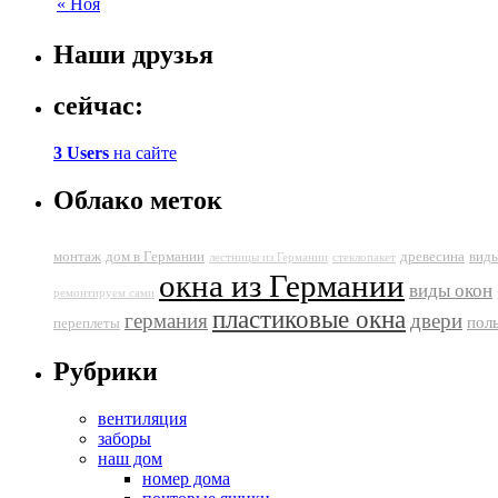
« Ноя
Наши друзья
сейчас:
3 Users
на сайте
Облако меток
монтаж
дом в Германии
древесина
виды
лестницы из Германии
стеклопакет
окна из Германии
виды окон
ремонтируем сами
пластиковые окна
германия
двери
пол
переплеты
Рубрики
вентиляция
заборы
наш дом
номер дома