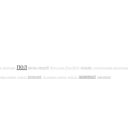
пол
виды дверей
дерево
и
интерьер
Искусство Фэн-Шуй
строительные материалы
ламинат
ремонт
оконные
овка замков
советы
полезные советы
мебель