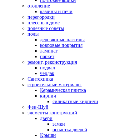
почтовые ящики
отопление
камины и печи
перегородки
плесень в доме
полезные советы
полы
деревянные настилы
ковровые покрытия
ламинат
паркет
ремонт, реконструкция
подвал
чердак
Сантехника
строительные материалы
Керамическая плитка
кирпич
силикатные кирпичи
Фен-Шуй
элементы конструкций
двери
замки
оснастка дверей
Крыши