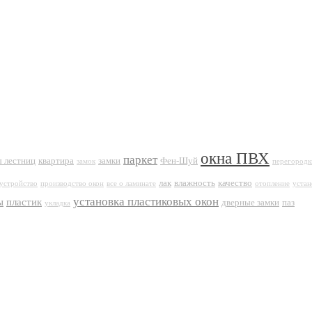
окна ПВХ
паркет
 лестниц
квартира
замки
Фен-Шуй
замок
перегородк
лак
влажность
качество
устройство
производство окон
все о ламинате
отопление
устан
установка пластиковых окон
ы
пластик
дверные замки
паз
укладка