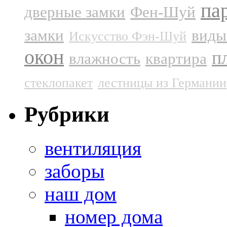
па
дверные замки
Фен-Шуй
замки
виды
Искусство Фэн-Шуй
окон
п
влажность
квартира
стеклопакет
лестницы из Германии
Рубрики
вентиляция
заборы
наш дом
номер дома