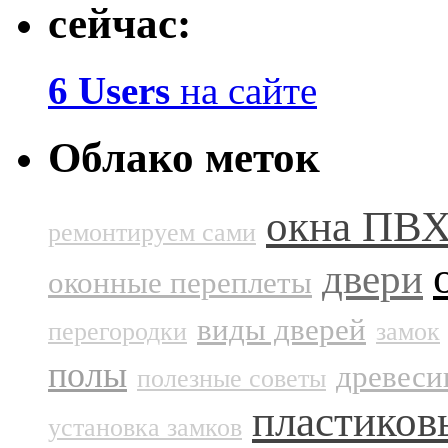
сейчас:
6 Users
на сайте
Облако меток
окна ПВ
ремонтируем сами
двери
оконные переплеты
виды дверей
перегородки
замок
полы
древеси
полезные советы
пластиков
установка замков