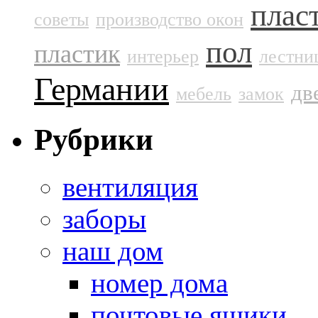
плас
советы
производство окон
пол
пластик
интерьер
лестни
Германии
дв
мебель
замок
Рубрики
вентиляция
заборы
наш дом
номер дома
почтовые ящики