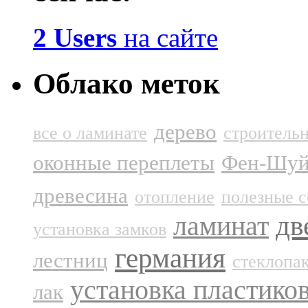
2 Users
на сайте
Облако меток
дерево
все о ламинате
строитель
оконные переплеты
Фен-Шу
древесина
отопление
полезные с
дв
ламинат
установка замков
германия
лестниц
стеклопа
установка пластико
лак