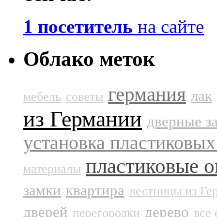
1 посетитель
на сайте
Облако меток
германия
лак
мебель
советы
из Германии
дверные з
установка пластиковых
пластиковые о
материалы
замки
квартира
лестницы из Ге
дверей
дерево
перегородки
все 