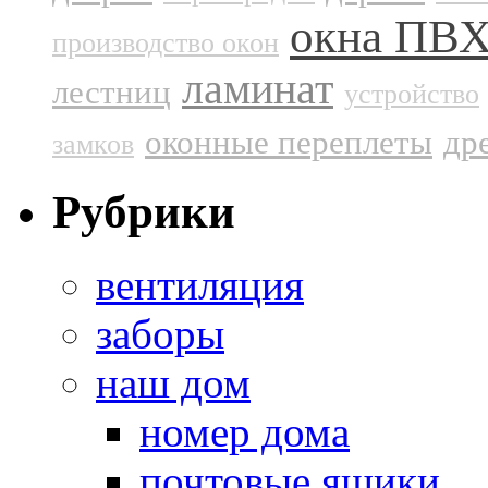
окна ПВ
производство окон
ламинат
лестниц
устройство
оконные переплеты
др
замков
Рубрики
вентиляция
заборы
наш дом
номер дома
почтовые ящики