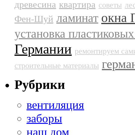
древесина
квартира
советы
ле
окна
ламинат
Фен-Шуй
установка пластиковых
Германии
ремонтируем сам
герма
строительные материалы
Рубрики
вентиляция
заборы
наш дом