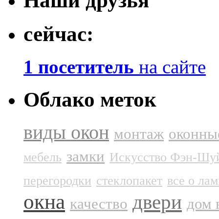
Наши друзья
сейчас:
1 посетитель
на сайте
Облако меток
виды окон
монтаж
оконны
замки
мебель
Искусство Фэн-Шу
перегородки
стеклопакет
все о ла
окна
двери
качество
дом 