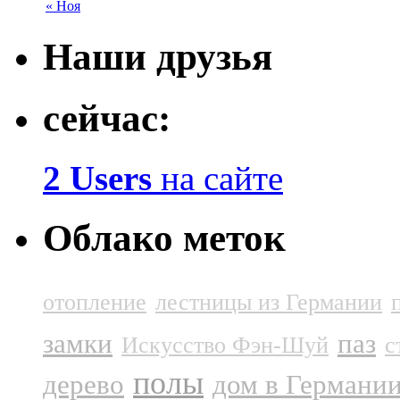
« Ноя
Наши друзья
сейчас:
2 Users
на сайте
Облако меток
отопление
лестницы из Германии
замки
паз
Искусство Фэн-Шуй
с
полы
дерево
дом в Германи