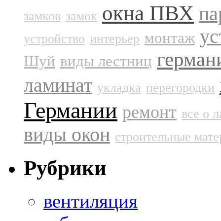
окна ПВХ
па
замков
замок
ус
монтаж
устройство
интерьер
герман
Шуй
виды лестниц
ламинат
укладка
перегородки
Германии
ремонт
все о 
виды окон
строительные мат
Рубрики
вентиляция