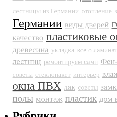
лестницы из Германии
отопление
Германии
г
виды дверей
пластиковые о
качество
древесина
укладка
все о ламина
лестниц
Фен
ремонтируем сами
вла
советы
стеклопакет
интерьер
окна ПВХ
лак
замк
советы
полы
пластик
монтаж
дом 
Рубрики