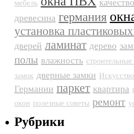
окна ПВХ
качеств
мебель
окн
германия
древесина
установка пластиковых
ламинат
дверей
дерево
зам
полы
влажность
строительные
дверные замки
замок
Искусств
паркет
Германии
квартира
ремонт
окон
полезные советы
у
Рубрики